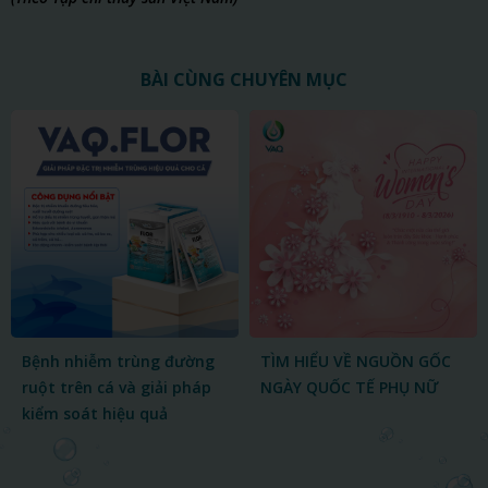
BÀI CÙNG CHUYÊN MỤC
GẶP MẶT ĐẦU XUÂN BÍNH
NGỌ 2026 VỚI THỦY SẢN
VAQ
TÌM HIỂU VỀ NGUỒN GỐC
NGÀY QUỐC TẾ PHỤ NỮ