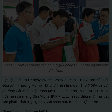
Việt Anh cam kết mang đến những giải pháp tối ưu cho ngành tôm
Việt Nam
Sự kiện diễn ra từ ngày 26 đến 28/3/2025 tại Trung tâm Xúc tiến
Đầu tư – Thương Mại và Hội chợ Triển lãm Cần Thơ (108A Lê Lợi,
phường Cái Khế, quận Ninh Kiều, TP. Cần Thơ). VIET ANH GROUP
hứa hẹn sẽ mang đến VIETSHRIMP 2025 nhiều điều mới mẻ; các
sản phẩm chất lượng cùng giải pháp hữu ích cho ngành tôm.
(Theo Tạp chí thuỷ sản Việt Nam)