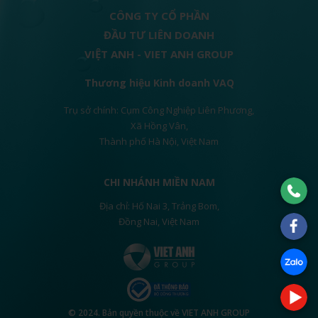
CÔNG TY CỔ PHẦN
ĐẦU TƯ LIÊN DOANH
VIỆT ANH - VIET ANH GROUP
Thương hiệu Kinh doanh VAQ
Trụ sở chính: Cụm Công Nghiệp Liên Phương,
Xã Hồng Vân,
Thành phố Hà Nội, Việt Nam
CHI NHÁNH MIỀN NAM
Địa chỉ: Hố Nai 3, Trảng Bom,
Đồng Nai, Việt Nam
© 2024. Bản quyền thuộc về VIET ANH GROUP