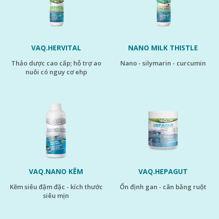
VAQ.HERVITAL
NANO MILK THISTLE
thảo dược cao cấp; hỗ trợ ao
nano - silymarin - curcumin
nuôi có nguy cơ ehp
VAQ.NANO KẼM
VAQ.HEPAGUT
kẽm siêu đậm đặc - kích thước
ổn định gan - cân bằng ruột
siêu mịn