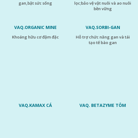
gan,bật sức sống
lọc;bảo vệ vật nuôi và ao nuôi
bền vững
VAQ.ORGANIC MINE
VAQ.SORBI-GAN
khoáng hữu cơ đậm đặc
hỗ trợ chức năng gan và tái
tạo tế bào gan
GỬI ĐI
VAQ.KAMAX CÁ
VAQ. BETAZYME TÔM