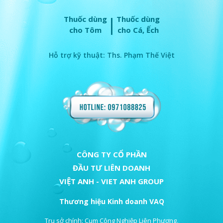
|
Thuốc dùng
Thuốc dùng
cho Tôm
cho Cá, Ếch
Hỗ trợ kỹ thuật: Ths. Phạm Thế Việt
CÔNG TY CỔ PHẦN
ĐẦU TƯ LIÊN DOANH
VIỆT ANH - VIET ANH GROUP
Thương hiệu Kinh doanh VAQ
Trụ sở chính: Cụm Công Nghiệp Liên Phương,