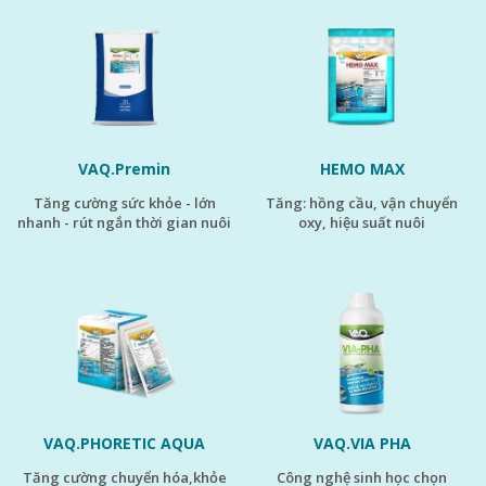
VAQ.Premin
HEMO MAX
LIÊN HỆ NGAY
tăng cường sức khỏe - lớn
tăng: hồng cầu, vận chuyển
nhanh - rút ngắn thời gian nuôi
oxy, hiệu suất nuôi
Hãy liên hệ ngay với đội ngũ chuyên gia của VAQ để được hỗ trợ
kịp thời.
VAQ.PHORETIC AQUA
VAQ.VIA PHA
tăng cường chuyển hóa,khỏe
công nghệ sinh học chọn