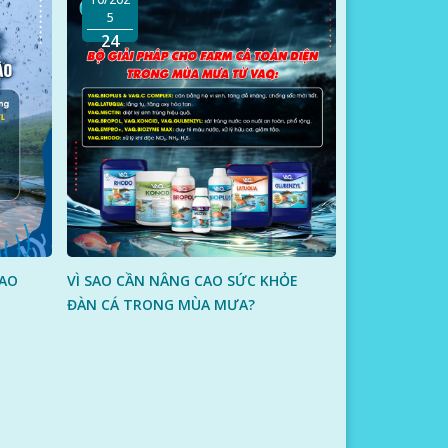
5
24
 AO
VÌ SAO CẦN NÂNG CAO SỨC KHỎE
ĐÀN CÁ TRONG MÙA MƯA?
i.