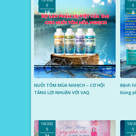
5
5
18
8
NUÔI TÔM MÙA NGHỊCH – CƠ HỘI
Bệnh h
TĂNG LỢI NHUẬN VỚI VAQ
bùng p
H
10/202
10/2
5
5