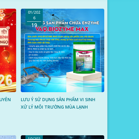
01/202
6
19
UYÊN
LƯU Ý SỬ DỤNG SẢN PHẨM VI SINH
XỬ LÝ MÔI TRƯỜNG MÙA LẠNH
10/202