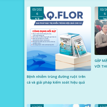
03/202
02/2
6
6
17
26
GẶP MẶ
VỚI TH
Bệnh nhiễm trùng đường ruột trên
cá và giải pháp kiểm soát hiệu quả
12/202
12/2