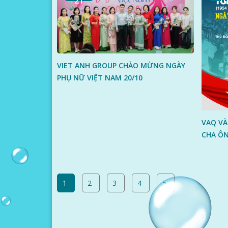
21
10
VIET ANH GROUP CHÀO MỪNG NGÀY
PHỤ NỮ VIỆT NAM 20/10
VAQ VÀ
CHA ÔN
1
2
3
4
5