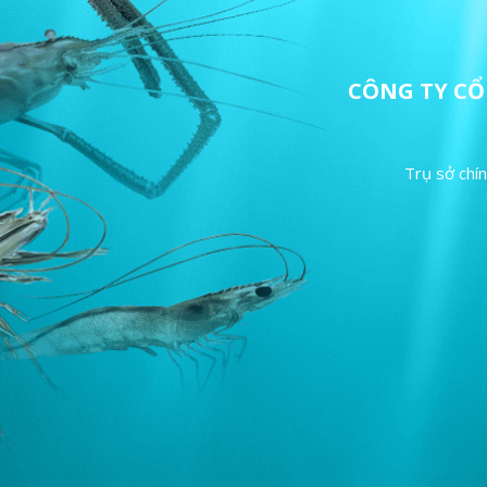
CÔNG TY C
Trụ sở chí