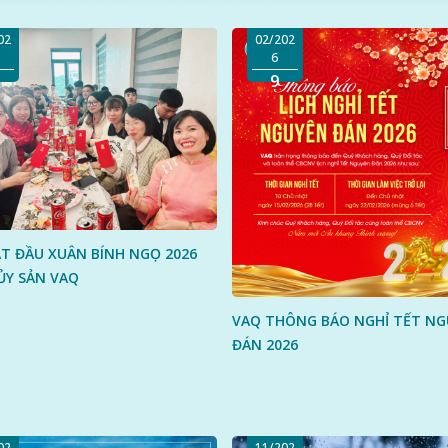
02
02/202
6
9
T ĐẦU XUÂN BÍNH NGỌ 2026
ỦY SẢN VAQ
VAQ THÔNG BÁO NGHỈ TẾT NG
ĐÁN 2026
02
11/202