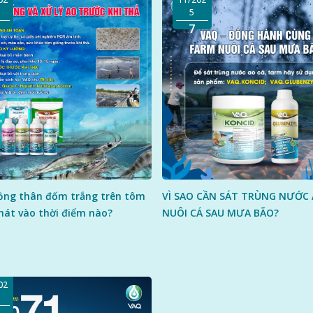
5
7
ồng thân đốm trắng trên tôm
VÌ SAO CẦN SÁT TRÙNG NƯỚC
hát vào thời điểm nào?
NUÔI CÁ SAU MƯA BÃO?
LIÊN HỆ NGAY
ãy liên hệ ngay với đội ngũ chuyên gia của VAQ để được hỗ trợ kịp thờ
02