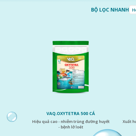
BỘ LỌC NHANH
VAQ.OXYTETRA 500 CÁ
hiệu quả cao - nhiễm trùng đường huyết
xuất huyết, chướng hơi - nhiễm trùng -
- bệnh lở loét
H