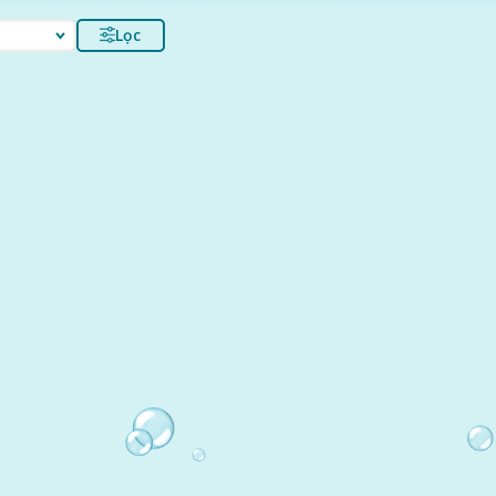
Lọc
i.