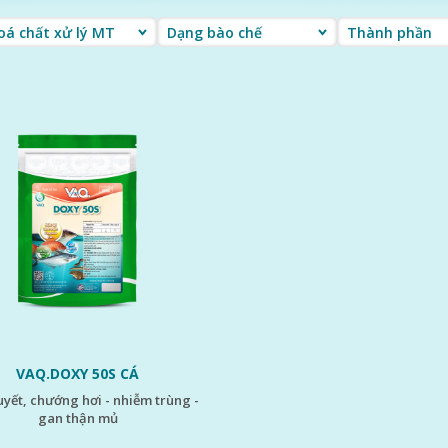
LIÊN HỆ NGAY
VAQ.DOXY 50S CÁ
gan thận mủ
ãy liên hệ ngay với đội ngũ chuyên gia của VAQ để được hỗ trợ kịp thờ