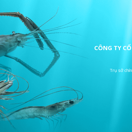
CÔNG TY C
Trụ sở chí