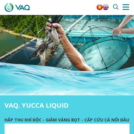
VAQ. YUCCA LIQUID
HẤP THU KHÍ ĐỘC - GIẢM VÁNG BỌT - CẤP CỨU CÁ NỔI ĐẦU