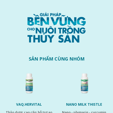
GỬI ĐI
SẢN PHẨM CÙNG NHÓM
VAQ.HERVITAL
NANO MILK THISTLE
thảo dược cao cấp; hỗ trợ ao
nano - silymarin - curcumin
kẽm s