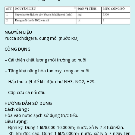
NGUYÊN LIỆU
Yucca schidigera, dung môi (nước RO).
CÔNG DỤNG:
– Cải thiện chất lượng môi trường ao nuôi
– Tăng khả năng hòa tan oxy trong ao nuôi
– Hấp thu triệt để khí độc như NH3, NO2, H2S…
– Cấp cứu cá nổi đầu
HƯỚNG DẪN SỬ DỤNG
Cách dùng :
Hòa vào nước sạch sử dụng trực tiếp.
Liều lượng:
– Định kỳ: Dùng 1 lít/8.000-10.000m
nước, xử lý 2-3 tuần/lần.
3
– Khi khí độc cao: Dùng 1 lít/5.000m
nước, xử lý 5-7 ngày liên
3