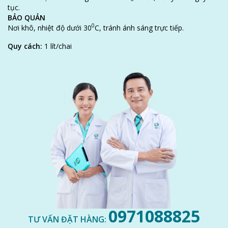
tục.
BẢO QUẢN
0
Nơi khô, nhiệt độ dưới 30
C
, tránh ánh sáng trực tiếp.
Quy cách:
1 lít/chai
LIÊN HỆ NGAY
Hãy liên hệ ngay với đội ngũ chuyên gia của VAQ để được hỗ trợ
kịp thời.
0971088825
TƯ VẤN ĐẶT HÀNG: