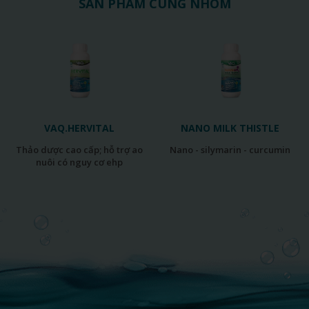
SẢN PHẨM CÙNG NHÓM
.HERVITAL
NANO MILK THISTLE
VAQ.N
nano - silymarin - curcumin
kẽm siêu đậm đặc - kích thước
ó nguy cơ ehp
si