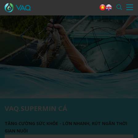
VAQ.SUPERMIN CÁ
TĂNG CƯỜNG SỨC KHỎE - LỚN NHANH, RÚT NGẮN THỜI
GIAN NUÔI