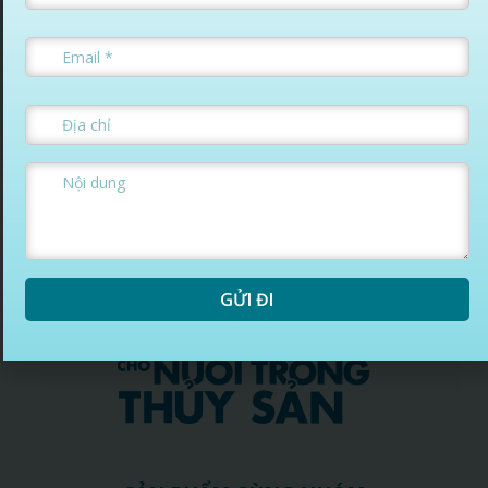
0971088825
TƯ VẤN ĐẶT HÀNG:
GỬI ĐI