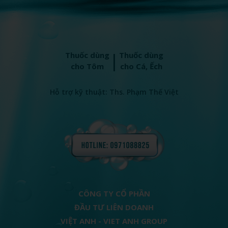
|
Thuốc dùng
Thuốc dùng
cho Tôm
cho Cá, Ếch
Hỗ trợ kỹ thuật: Ths. Phạm Thế Việt
CÔNG TY CỔ PHẦN
ĐẦU TƯ LIÊN DOANH
VIỆT ANH - VIET ANH GROUP