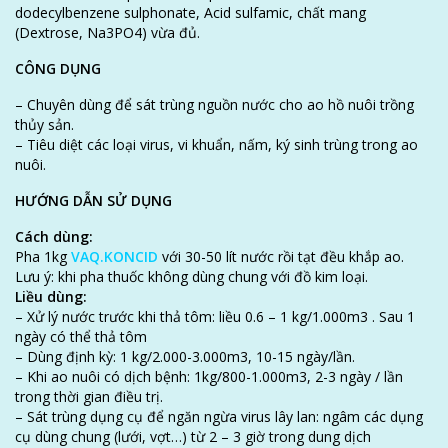
dodecylbenzene sulphonate, Acid sulfamic, chất mang
(Dextrose, Na3PO4) vừa đủ.
CÔNG DỤNG
– Chuyên dùng để sát trùng nguồn nước cho ao hồ nuôi trồng
thủy sản.
– Tiêu diệt các loại virus, vi khuẩn, nấm, ký sinh trùng trong ao
nuôi.
HƯỚNG DẪN SỬ DỤNG
Cách dùng:
Pha 1kg
VAQ.KONCID
với 30-50 lít nước rồi tạt đều khắp ao.
Lưu ý: khi pha thuốc không dùng chung với đồ kim loại.
Liều dùng:
– Xử lý nước trước khi thả tôm: liều 0.6 – 1 kg/1.000m3 . Sau 1
ngày có thể thả tôm
LIÊN HỆ NGAY
– Dùng định kỳ: 1 kg/2.000-3.000m3, 10-15 ngày/lần.
– Khi ao nuôi có dịch bệnh: 1kg/800-1.000m3, 2-3 ngày / lần
trong thời gian điều trị.
Hãy liên hệ ngay với đội ngũ chuyên gia của VAQ để được hỗ trợ
– Sát trùng dụng cụ để ngăn ngừa virus lây lan: ngâm các dụng
kịp thời.
cụ dùng chung (lưới, vợt…) từ 2 – 3 giờ trong dung dịch