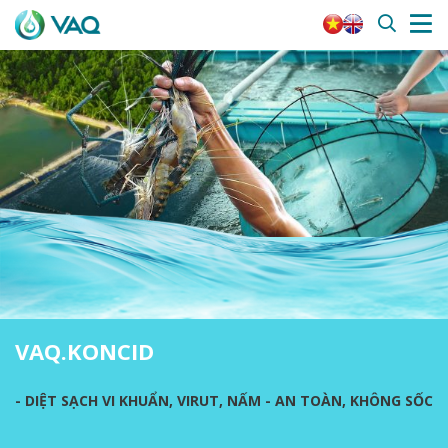
VAQ.KONCID
- DIỆT SẠCH VI KHUẨN, VIRUT, NẤM - AN TOÀN, KHÔNG SỐC