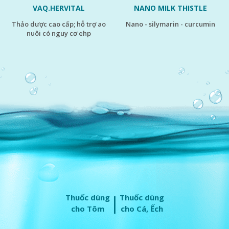
NANO MILK THISTLE
VAQ.NANO KẼM
nano - silymarin - curcumin
kẽm siêu đậm đặc - kích thước
siêu mịn
|
Thuốc dùng
Thuốc dùng
cho Tôm
cho Cá, Ếch