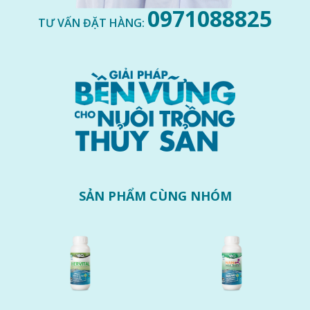
0971088825
TƯ VẤN ĐẶT HÀNG:
SẢN PHẨM CÙNG NHÓM