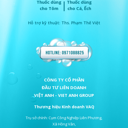
|
Thuốc dùng
Thuốc dùng
cho Tôm
cho Cá, Ếch
Hỗ trợ kỹ thuật: Ths. Phạm Thế Việt
CÔNG TY CỔ PHẦN
ĐẦU TƯ LIÊN DOANH
VIỆT ANH - VIET ANH GROUP
Thương hiệu Kinh doanh VAQ
Trụ sở chính: Cụm Công Nghiệp Liên Phương,
Xã Hồng Vân,