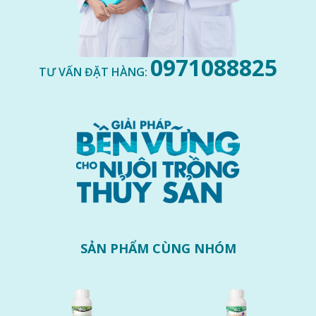
0971088825
TƯ VẤN ĐẶT HÀNG:
GỬI ĐI
SẢN PHẨM CÙNG NHÓM