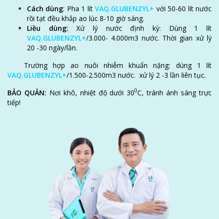
Cách dùng
: Pha 1 lít
VAQ.GLUBENZYL+
với 50-60 lít nước
rồi tạt đều khắp ao lúc 8-10 giờ sáng.
Liều dùng:
Xử lý nước định kỳ: Dùng 1 lít
VAQ.GLUBENZYL+
/3.000- 4.000m
3
nước. Thời gian xử lý
20 -30 ngày/lần.
Trường hợp ao nuôi nhiễm khuẩn nặng: dùng 1 lít
LIÊN HỆ NGAY
VAQ.GLUBENZYL+
/1.500-2.500m
3
nước. xử lý 2 -3 lần liên tục.
0
BẢO QUẢN:
Nơi khô, nhiệt độ dưới 30
C
, tránh ánh sáng trực
Hãy liên hệ ngay với đội ngũ chuyên gia của VAQ để được hỗ trợ
tiếp!
kịp thời.