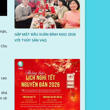
 mặn,
GẶP MẶT ĐẦU XUÂN BÍNH NGỌ 2026
VỚI THỦY SẢN VAQ
. Cho
á cao
, khả
ôm sẽ