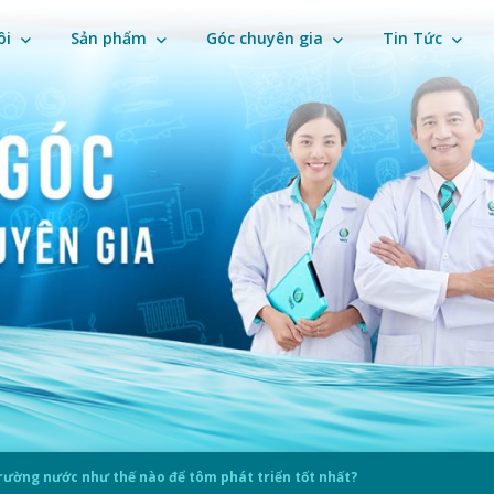
ôi
Sản phẩm
Góc chuyên gia
Tin Tức
rường nước như thế nào để tôm phát triển tốt nhất?