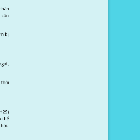
 chân
, cân
ôm bị
ngạt,
 thời
(H
2
S)
ó thể
hời.