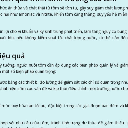
hức ăn thừa và chất thải từ tôm sẽ tích tụ, gây suy giảm chất lượng 
c hại như amoniac và nitrite, khiến tôm căng thẳng, suy yếu hệ miễn
 lợi cho vi khuẩn và ký sinh trùng phát triển, làm tăng nguy cơ bùng
uôi lớn, nếu không kiểm soát tốt chất lượng nước, có thể dẫn đến
hiệu quả
 lý tưởng, người nuôi tôm cần áp dụng các biện pháp quản lý và giá
 một số biện pháp quan trọng:
ước bằng các thiết bị đo lường để giám sát các chỉ số quan trọng nh
phát hiện sớm các vấn đề và kịp thời điều chỉnh môi trường nước ch
ì mức oxy hòa tan tối ưu, đặc biệt trong các giai đoạn ban đêm và k
 hợp với nhu cầu của tôm, tránh tình trạng dư thừa để giảm thiểu 