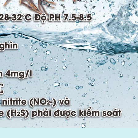
GỬI ĐI