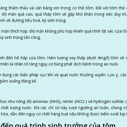
ăng thẩm thấu và cân bằng ion trong cơ thể tôm. Đối với tôm thẻ
 độ mặn quá cao, quá thấp tôm sẽ gặp khó khăn trong việc duy trì
nh về đường tiêu hoá, ký sinh trùng.
 mặn thích hợp. Độ mặn không phù hợp khiến quá trình lột xác của t
ý sinh trùng tấn công.
ịnh đến hô hấp của tôm. Hàm lượng oxy thấp (dưới 4mg/l) tôm sẽ 
t triển là nhân tố tăng nguy cơ bùng phát dịch bệnh trong ao nuôi.
ụng các biện pháp sục khí và quạt nước thường xuyên. Lưu ý, các
 giảm xuống đáng kể.
a học như nồng độ amoniac (NH
3
), nitrite (NO
2
-) và hydrogen sulfide 
á chất lượng nước. Khi các chỉ số này vượt ngưỡng an toàn, chúng c
hóa, dẫn đến nguy cơ chết hàng loạt nếu không được kiểm soát kịp t
đến quá trình sinh trưởng của tôm