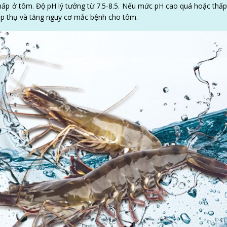
 hấp ở tôm. Độ pH lý tưởng từ 7.5-8.5. Nếu mức pH cao quá hoặc thấ
ấp thụ và tăng nguy cơ mắc bệnh cho tôm.
LIÊN HỆ NGAY
ãy liên hệ ngay với đội ngũ chuyên gia của VAQ để được hỗ trợ kịp thờ