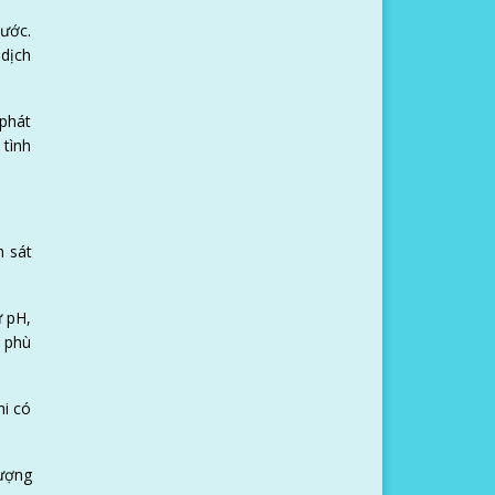
nước.
 dịch
 phát
 tình
m sát
ư pH,
o phù
hi có
lượng