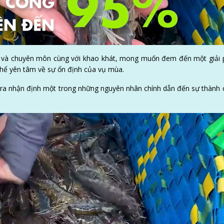
iệm và chuyên môn cùng với khao khát, mong muốn đem đến một giải
thể yên tâm về sự ổn định của vụ mùa.
a ra nhận định một trong những nguyên nhân chính dẫn đến sự thành