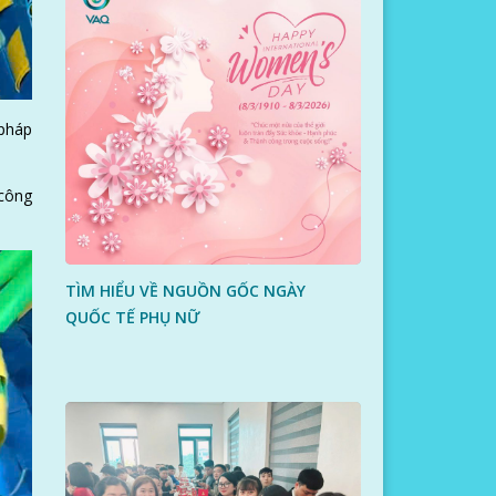
 pháp
 công
TÌM HIỂU VỀ NGUỒN GỐC NGÀY
QUỐC TẾ PHỤ NỮ