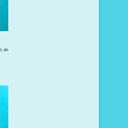
ức ăn