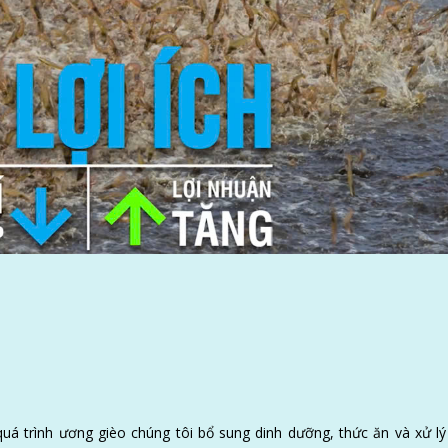
GỬI ĐI
quá trình ương gièo chúng tôi bổ sung dinh dưỡng, thức ăn và xử l