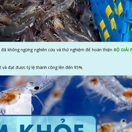
Q đã không ngừng nghiên cứu và thử nghiệm để hoàn thiện
BỘ GIẢI 
 và đạt được tỷ lệ thành công lên đến 95%.