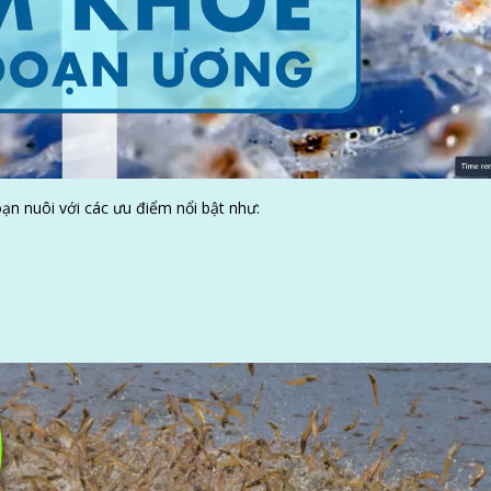
đoạn nuôi với các ưu điểm nổi bật như:
LIÊN HỆ NGAY
ãy liên hệ ngay với đội ngũ chuyên gia của VAQ để được hỗ trợ kịp thờ